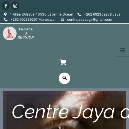
4 Allée d’Alsace 40530 Labenne Océan
+262 692369208 Jaya
+262 692559297 Maheswari
centrejayayoga@gmail.com
Centre Jaya 