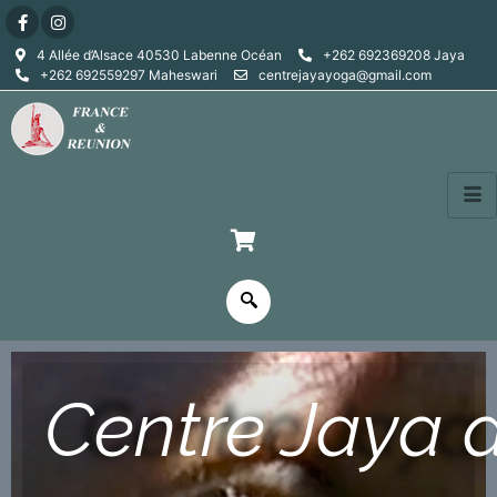
4 Allée d’Alsace 40530 Labenne Océan
+262 692369208 Jaya
+262 692559297 Maheswari
centrejayayoga@gmail.com
Centre Jaya 