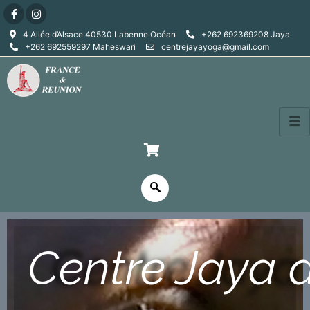
4 Allée d’Alsace 40530 Labenne Océan
+262 692369208 Jaya
+262 692559297 Maheswari
centrejayayoga@gmail.com
Centre Jaya 